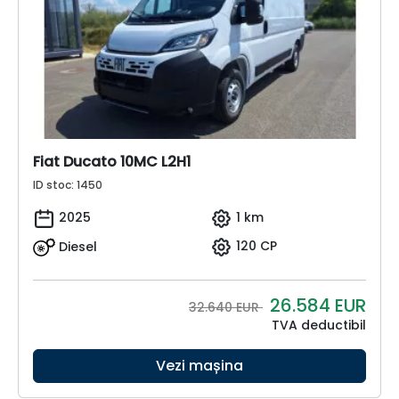
Fiat Ducato 10MC L2H1
ID stoc: 1450
2025
1 km
Diesel
120 CP
26.584
EUR
32.640 EUR
TVA deductibil
Vezi mașina