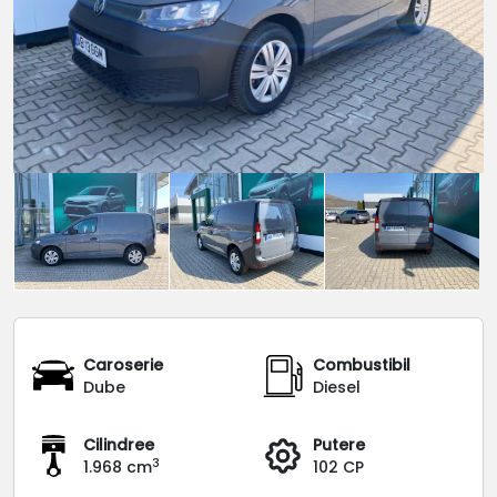
Caroserie
Combustibil
Dube
Diesel
Cilindree
Putere
3
1.968 cm
102 CP