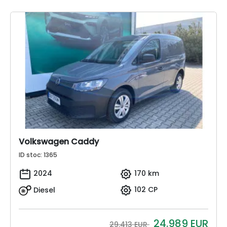
Volkswagen Caddy
ID stoc: 1365
2024
170 km
Diesel
102 CP
24.989
EUR
29.413 EUR