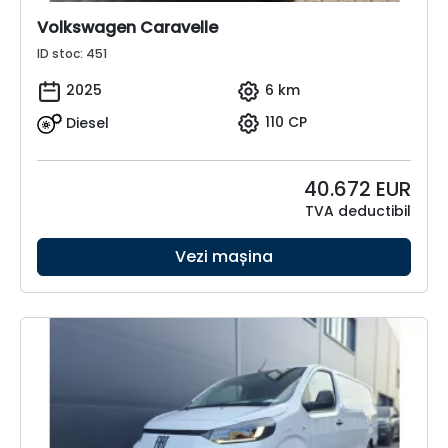
Volkswagen Caravelle
ID stoc: 451
2025
6 km
Diesel
110 CP
40.672
EUR
TVA deductibil
Vezi mașina