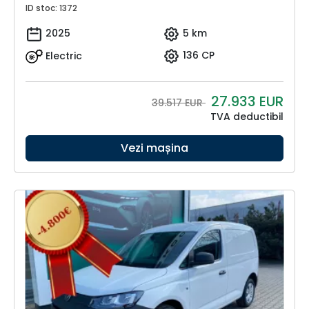
ID stoc: 1372
2025
5 km
Electric
136 CP
27.933
EUR
39.517 EUR
TVA deductibil
Vezi mașina