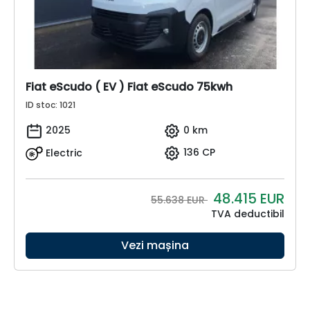
Fiat eScudo ( EV ) Fiat eScudo 75kwh
ID stoc: 1021
2025
0 km
Electric
136 CP
48.415
EUR
55.638 EUR
TVA deductibil
Vezi mașina