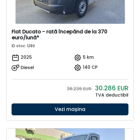
Fiat Ducato - rată începând de la 370
euro/lună*
ID stoc: 1280
2025
5 km
Diesel
140 CP
30.286
EUR
36.236 EUR
TVA deductibil
Vezi mașina