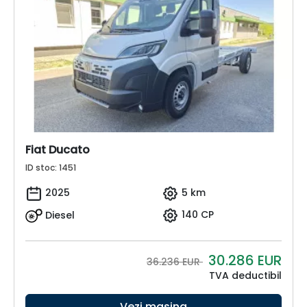
Fiat Ducato
ID stoc: 1451
2025
5 km
Diesel
140 CP
30.286
EUR
36.236 EUR
TVA deductibil
Vezi mașina