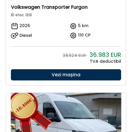
Volkswagen Transporter Furgon
ID stoc: 1213
2026
5 km
Diesel
110 CP
36.983
EUR
38.524 EUR
TVA deductibil
Vezi mașina