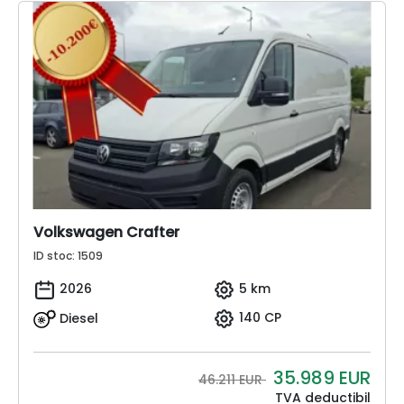
Volkswagen Crafter
ID stoc: 1509
2026
5 km
Diesel
140 CP
35.989
EUR
46.211 EUR
TVA deductibil