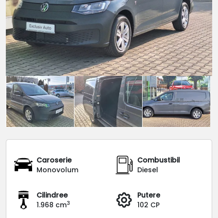
Caroserie
Combustibil
Monovolum
Diesel
Cilindree
Putere
3
1.968 cm
102 CP