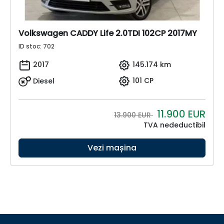
Volkswagen CADDY Life 2.0TDI 102CP 2017MY
ID stoc: 702
2017
145.174 km
Diesel
101 CP
11.900
EUR
13.900 EUR
TVA nedeductibil
Vezi mașina