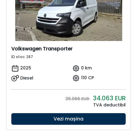
Volkswagen Transporter
ID stoc: 287
2025
0 km
Diesel
110 CP
34.063
EUR
35.066 EUR
TVA deductibil
Vezi mașina