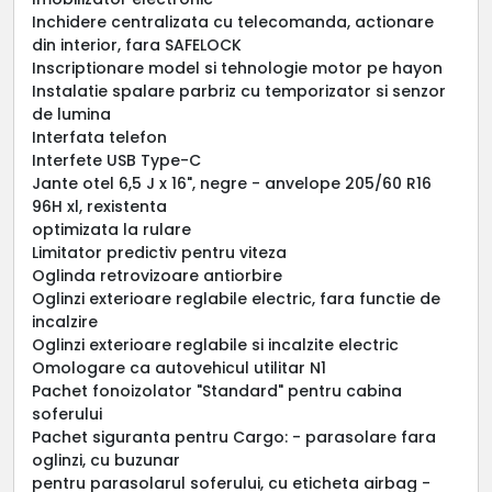
Inchidere centralizata cu telecomanda, actionare
din interior, fara SAFELOCK
Inscriptionare model si tehnologie motor pe hayon
Instalatie spalare parbriz cu temporizator si senzor
de lumina
Interfata telefon
Interfete USB Type-C
Jante otel 6,5 J x 16", negre - anvelope 205/60 R16
96H xl, rexistenta
optimizata la rulare
Limitator predictiv pentru viteza
Oglinda retrovizoare antiorbire
Oglinzi exterioare reglabile electric, fara functie de
incalzire
Oglinzi exterioare reglabile si incalzite electric
Omologare ca autovehicul utilitar N1
Pachet fonoizolator "Standard" pentru cabina
soferului
Pachet siguranta pentru Cargo: - parasolare fara
oglinzi, cu buzunar
pentru parasolarul soferului, cu eticheta airbag -