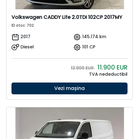
Volkswagen CADDY Life 2.0TDI 102CP 2017MY
ID stoc: 702
2017
145.174 km
Diesel
101 CP
11.900
EUR
13.900 EUR
TVA nedeductibil
Vezi mașina