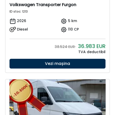
Volkswagen Transporter Furgon
ID stoc: 1213
2026
5 km
Diesel
110 CP
36.983
EUR
38.524 EUR
TVA deductibil
Vezi mașina