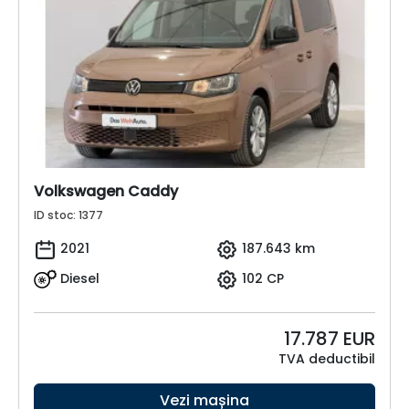
Volkswagen Caddy
ID stoc: 1377
2021
187.643 km
Diesel
102 CP
17.787
EUR
TVA deductibil
Vezi mașina