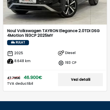
Noul Volkswagen TAYRON Elegance 2.0TDI DSG
4Motion 193CP 2025MY
RULAT
Diesel
2025
8.648 km
193 CP
46.900€
47.795€
Vezi detalii
TVA deductibil