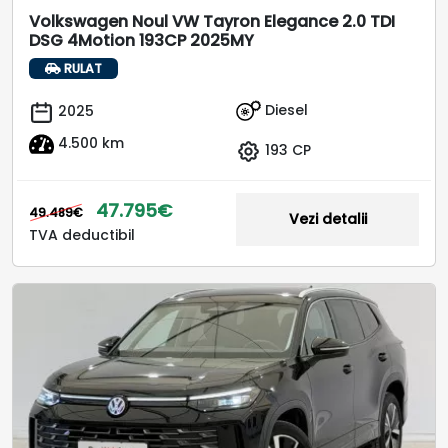
Volkswagen Noul VW Tayron Elegance 2.0 TDI
DSG 4Motion 193CP 2025MY
RULAT
Diesel
2025
4.500 km
193 CP
47.795€
49.489€
Vezi detalii
TVA deductibil