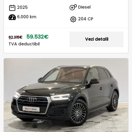
Diesel
2025
6.000 km
204 CP
59.532€
62.315€
Vezi detalii
TVA deductibil