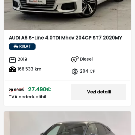
AUDI A6 S-Line 4.0TDI Mhev 204CP ST7 2020MY
RULAT
Diesel
2019
166.533 km
204 CP
27.490€
28.990€
Vezi detalii
TVA nedeductibil