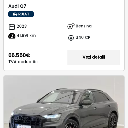
Audi Q7
RULAT
Benzina
2023
41.891 km
340 CP
66.550€
Vezi detalii
TVA deductibil