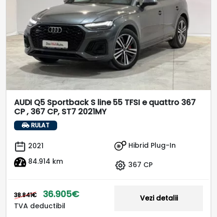
AUDI Q5 Sportback S line 55 TFSI e quattro 367
CP , 367 CP, ST7 2021MY
RULAT
Hibrid Plug-In
2021
84.914 km
367 CP
36.905€
38.841€
Vezi detalii
TVA deductibil