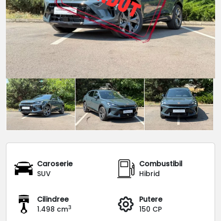
Caroserie
Combustibil
SUV
Hibrid
Cilindree
Putere
3
1.498 cm
150 CP