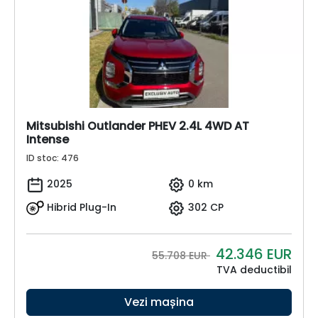
Mitsubishi Outlander PHEV 2.4L 4WD AT
Intense
ID stoc: 476
2025
0 km
Hibrid Plug-In
302 CP
42.346
EUR
55.708 EUR
TVA deductibil
Vezi mașina