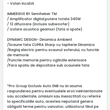
- Volan incalzit
IMMERSIVE BY Sennheiser TM
/ Amplificator digital,putere totala 340W
/ 12 difuzoare (inclusiv subwoofer)
/ Izolare acustica geamuri (fata si spate)
DYNAMIC DESIGN- Dinamica Ambient
/Scaune fata CUPRA Sharp cu tapiterie Dinamica
/Reglaj electric pentru scaunul soferului, cu functie
de memorie
/Functie memorie pentru oglinzile exterioare
/Fara spatiu de depozitare sub scaunele fata
*Pro Group Exclusiv Auto ENB nu isi asuma
raspunderea pentru eventualele erori neintentionate
sau accidentale, omisiuni sau inexactitati cu referire
la specificatiile auto, acestea neputand genera
obligatii ferme pentru vanzator, utilizatorul fiind pe