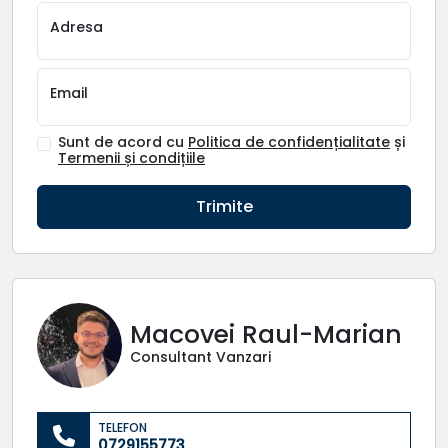
Adresa
Email
Sunt de acord cu
Politica de confidențialitate
și
Termenii și condițiile
Trimite
Macovei Raul-Marian
Consultant Vanzari
TELEFON
0729155773