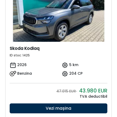
Skoda Kodiaq
ID stoc: 1425
2026
5 km
Benzina
204 CP
43.980
EUR
47.015 EUR
TVA deductibil
Vezi mașina