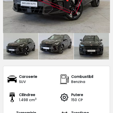
Caroserie
Combustibil
SUV
Benzina
Cilindree
Putere
3
1.498 cm
150 CP
Transmisie
Tracțiune