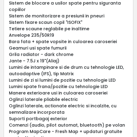
Sistem de blocare a usilor spate pentru siguranta
copiilor
Sistem de monitorizare a presiunii in pneuri
Sistem fixare scaun copil "ISOFIX"
Tetiere scaune reglabile pe inaltime
Anvelope 235/50R19
Bara fata + spate vopsite in culoarea caroseriei
Geamuri usi spate fumurii
Grila radiator - dark chrome
Jante - 7.5J x 19"(Aliaj)
Lumini de intampinare si de drum cu tehnologie LED,
autoadaptive (IFS), tip Matrix
Lumini de zi si lumini de pozitie cu tehnologie LED
Lumini spate frana/pozitie cu tehnologie LED
Manere exterioare usi in culoarea caroseriei
Oglinzi laterale pliabile electric
Oglinzi laterale, actionate electric si incalzite, cu
semnalizare incorporata
Suporti portbagaj exterior
Comenzi (audio, pilot automat, bluetooth) pe volan
Program MapCare - Fresh Map + updaturi gratuite