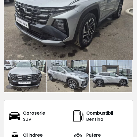
Caroserie
Combustibil
SUV
Benzina
Cilindree
Putere