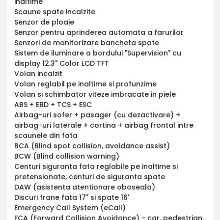
inaltime
Scaune spate incalzite
Senzor de ploaie
Senzor pentru aprinderea automata a farurilor
Senzori de monitorizare bancheta spate
Sistem de iluminare a bordului "Supervision" cu
display 12.3" Color LCD TFT
Volan incalzit
Volan reglabil pe inaltime si profunzime
Volan si schimbator viteze imbracate in piele
ABS + EBD + TCS + ESC
Airbag-uri sofer + pasager (cu dezactivare) +
airbag-uri laterale + cortina + airbag frontal intre
scaunele din fata
BCA (Blind spot collision, avoidance assist)
BCW (Blind collision warning)
Centuri siguranta fata reglabile pe inaltime si
pretensionate, centuri de siguranta spate
DAW (asistenta atentionare oboseala)
Discuri frane fata 17" si spate 16'
Emergency Call System (eCall)
FCA (Forward Collision Avoidance) - car, pedestrian,