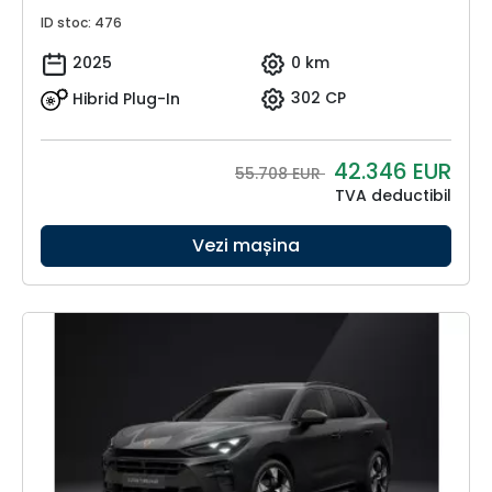
ID stoc: 476
2025
0 km
Hibrid Plug-In
302 CP
42.346
EUR
55.708 EUR
TVA deductibil
Vezi mașina