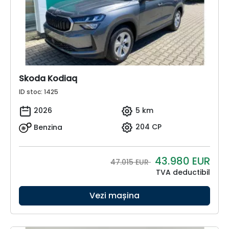
Skoda Kodiaq
ID stoc: 1425
2026
5 km
Benzina
204 CP
43.980
EUR
47.015 EUR
TVA deductibil
Vezi mașina