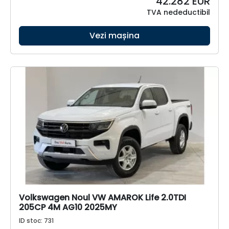
42.282
EUR
TVA nedeductibil
Vezi mașina
Volkswagen Noul VW AMAROK Life 2.0TDI
205CP 4M AG10 2025MY
ID stoc: 731