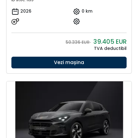
2026
0 km
39.405
EUR
50.336 EUR
TVA deductibil
Vezi mașina