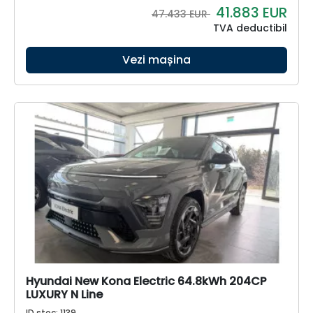
41.883
EUR
47.433 EUR
TVA deductibil
Vezi mașina
Hyundai New Kona Electric 64.8kWh 204CP
LUXURY N Line
ID stoc: 1139