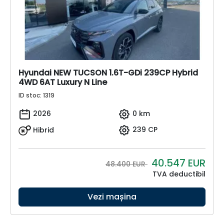
Hyundai NEW TUCSON 1.6T-GDi 239CP Hybrid
4WD 6AT Luxury N Line
ID stoc: 1319
2026
0 km
Hibrid
239 CP
40.547
EUR
48.400 EUR
TVA deductibil
Vezi mașina