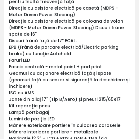
pentru înaltă frecvenţă faţă
Direcţie cu asistare electrică pe casetă (MDPS -
Motor Driven Power Steering)
Direcţie cu asistare electrică pe coloana de volan
(MDPS - Motor Driven Power Steering) Discuri frâne
spate de 16"
Discuri frână faţă de 17" ECALL
EPB (Frână de parcare electrică/Electric parking
brake) cu funcţie Autohold
Faruri LED
Fascie centrală - metal paint + pad print
Geamuri cu acționare electrică faţă şi spate
(geamuri față cu senzor și siguranță la deschidere și
închidere)
ISG cu AMS
Jante din aliaj 17" (Tip B/Aero) și pneuri 215/65R17
Kit reparaţie pneu
Lampă portbagaj
Lumini de poziţie LED
Mânere exterioare portiere în culoarea caroseriei
Mânere interioare portiere - metalizate
Navigație 12.3" + LCD + RDS + DAB + TMS (Kia