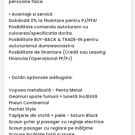
persoane fizice.
• Avantaje si servicii:
Dobândă 0% la finantare pentru PJ/PFA!
Posibilitate comanda autoturism cu
culoarea/specificatia dorita.
Posibilitate BUY-BACK & TRADE-IN pentru
autoturismul dumneavoastra.
Posibilitate de finantare (Credit sau Leasing
Financiar/Operațional PF/PJ)
• Dotări opționale adăugate:
Vopsea metalizată - Penta Metal
Geamuri spate fumurii + lunetă încălzită
Pneuri Continental
Pachet Style
Tapiţerie din stofă + piele - Saturn Black
Scaun şofer şi pasager cu reglaje electrice
Scaun pasager cu reglare pe înălţime
Scaune încălzite faţă şi spate