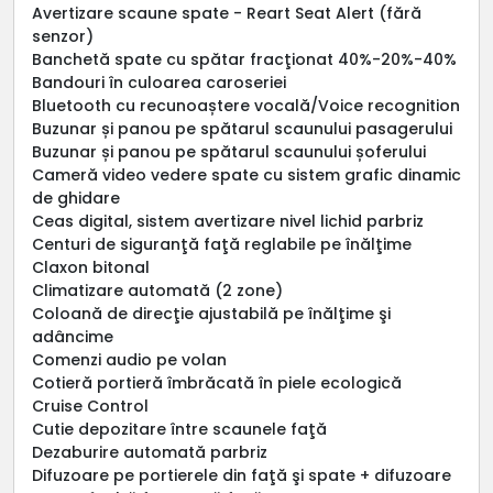
Avertizare scaune spate - Reart Seat Alert (fără
senzor)
Banchetă spate cu spătar fracţionat 40%-20%-40%
Bandouri în culoarea caroseriei
Bluetooth cu recunoaștere vocală/Voice recognition
Buzunar și panou pe spătarul scaunului pasagerului
Buzunar și panou pe spătarul scaunului șoferului
Cameră video vedere spate cu sistem grafic dinamic
de ghidare
Ceas digital, sistem avertizare nivel lichid parbriz
Centuri de siguranţă faţă reglabile pe înălţime
Claxon bitonal
Climatizare automată (2 zone)
Coloană de direcţie ajustabilă pe înălţime şi
adâncime
Comenzi audio pe volan
Cotieră portieră îmbrăcată în piele ecologică
Cruise Control
Cutie depozitare între scaunele faţă
Dezaburire automată parbriz
Difuzoare pe portierele din faţă şi spate + difuzoare