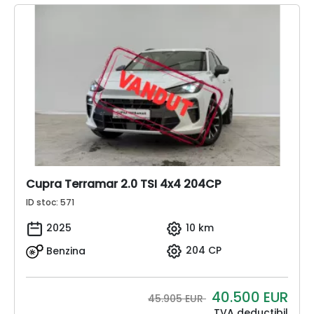
Cupra Terramar 2.0 TSI 4x4 204CP
ID stoc: 571
2025
10 km
Benzina
204 CP
40.500
EUR
45.905 EUR
TVA deductibil