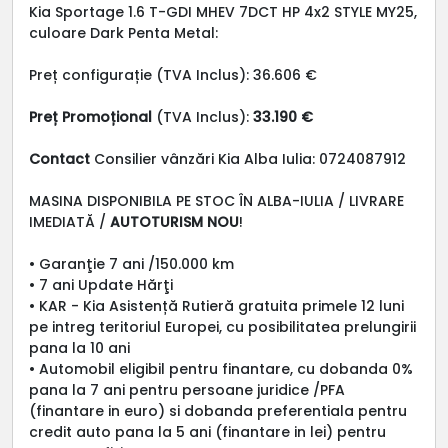
Kia Sportage 1.6 T-GDI MHEV 7DCT HP 4x2 STYLE MY25,
culoare Dark Penta Metal:
Preț configurație (TVA Inclus): 36.606 €
Preț Promoțional
(TVA Inclus):
33.190 €
Contact
Consilier vânzări Kia Alba Iulia: 0724087912
MASINA DISPONIBILA PE STOC ÎN ALBA-IULIA / LIVRARE
IMEDIATĂ /
AUTOTURISM NOU
!
• Garanţie 7 ani /150.000 km
• 7 ani Update Hărţi
• KAR - Kia Asistență Rutieră gratuita primele 12 luni
pe intreg teritoriul Europei, cu posibilitatea prelungirii
pana la 10 ani
• Automobil eligibil pentru finantare, cu dobanda 0%
pana la 7 ani pentru persoane juridice /PFA
(finantare in euro) si dobanda preferentiala pentru
credit auto pana la 5 ani (finantare in lei) pentru