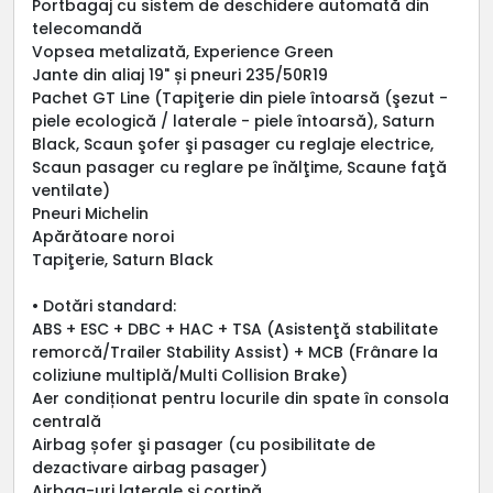
Portbagaj cu sistem de deschidere automată din
telecomandă
Vopsea metalizată, Experience Green
Jante din aliaj 19" și pneuri 235/50R19
Pachet GT Line (Tapiţerie din piele întoarsă (şezut -
piele ecologică / laterale - piele întoarsă), Saturn
Black, Scaun şofer şi pasager cu reglaje electrice,
Scaun pasager cu reglare pe înălţime, Scaune faţă
ventilate)
Pneuri Michelin
Apărătoare noroi
Tapiţerie, Saturn Black
• Dotări standard:
ABS + ESC + DBC + HAC + TSA (Asistenţă stabilitate
remorcă/Trailer Stability Assist) + MCB (Frânare la
coliziune multiplă/Multi Collision Brake)
Aer condiționat pentru locurile din spate în consola
centrală
Airbag șofer şi pasager (cu posibilitate de
dezactivare airbag pasager)
Airbag-uri laterale şi cortină