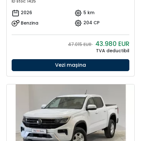
ID stoc: 1425
2026
5 km
Benzina
204 CP
43.980
EUR
47.015 EUR
TVA deductibil
Vezi mașina