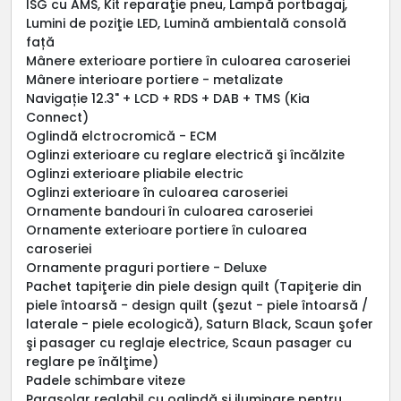
ISG cu AMS, Kit reparaţie pneu, Lampă portbagaj,
Lumini de poziţie LED, Lumină ambientală consolă
față
Mânere exterioare portiere în culoarea caroseriei
Mânere interioare portiere - metalizate
Navigație 12.3" + LCD + RDS + DAB + TMS (Kia
Connect)
Oglindă elctrocromică - ECM
Oglinzi exterioare cu reglare electrică şi încălzite
Oglinzi exterioare pliabile electric
Oglinzi exterioare în culoarea caroseriei
Ornamente bandouri în culoarea caroseriei
Ornamente exterioare portiere în culoarea
caroseriei
Ornamente praguri portiere - Deluxe
Pachet tapiţerie din piele design quilt (Tapiţerie din
piele întoarsă - design quilt (şezut - piele întoarsă /
laterale - piele ecologică), Saturn Black, Scaun şofer
şi pasager cu reglaje electrice, Scaun pasager cu
reglare pe înălţime)
Padele schimbare viteze
Parasolar reglabil cu oglindă şi iluminare pentru