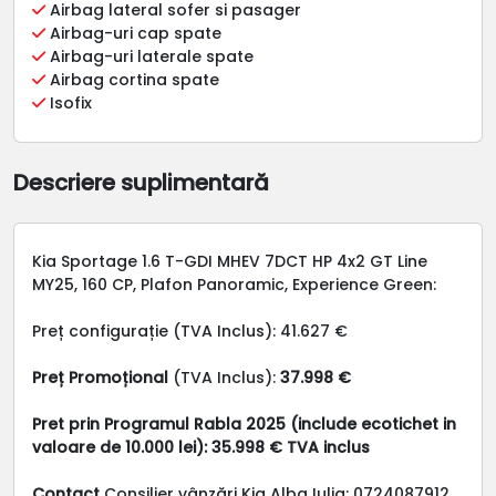
Airbag lateral sofer si pasager
Airbag-uri cap spate
Airbag-uri laterale spate
Airbag cortina spate
Isofix
Descriere suplimentară
Kia Sportage 1.6 T-GDI MHEV 7DCT HP 4x2 GT Line
MY25, 160 CP, Plafon Panoramic, Experience Green:
Preț configurație (TVA Inclus): 41.627 €
Preț Promoțional
(TVA Inclus):
37.998 €
Pret prin Programul Rabla 2025 (include ecotichet in
valoare de 10.000 lei): 35.998 € TVA inclus
Contact
Consilier vânzări Kia Alba Iulia: 0724087912