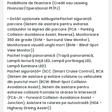
Posibilitate de finantare (Credit sau Leasing
Financiar/Operațional PF/PJ)
• Dotări opționale adăugate:Pachet siguranță
parcare (Sistem de asistare pentru evitarea
coliziunilor la ieşirea din parcare (PCA - Parking
Collision-Avoidance Assist; Reverse), Monitorizare
360 de grade (SVM - Surround View Monitor),
Monitorizare vizuală unghi mort (BVM - Blind-Spot
View Monitor))
Pachet trapă panoramică (Trapă panoramică,
Lampă lectură faţă LED, Lampă portbagaj LED,
Lampă iluminare LED)
Pachet siguranță+ (SCC (Smart Cruise Control), BCA
(Sistem de asistare şi evitare coliziune cu vehiculele
din punctul mort (BCW: Blind-Spot Collision
Avoidance Assist), Sistem de asistare pentru
evitarea coliziunii frontale la virarea în intersecții
(FCA-JX - Forward Collision-Avoidance Assist -
Junction), Asistare la rularea pe autostradă (HDA -
Highway Driving Assist))