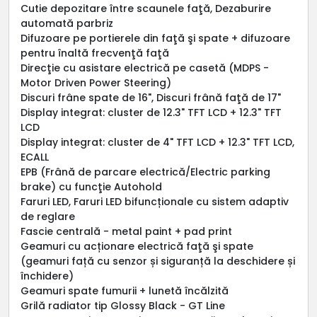
Cutie depozitare între scaunele faţă, Dezaburire
automată parbriz
Difuzoare pe portierele din faţă şi spate + difuzoare
pentru înaltă frecvenţă faţă
Direcţie cu asistare electrică pe casetă (MDPS -
Motor Driven Power Steering)
Discuri frâne spate de 16", Discuri frână faţă de 17"
Display integrat: cluster de 12.3" TFT LCD + 12.3" TFT
LCD
Display integrat: cluster de 4" TFT LCD + 12.3" TFT LCD,
ECALL
EPB (Frână de parcare electrică/Electric parking
brake) cu funcţie Autohold
Faruri LED, Faruri LED bifuncționale cu sistem adaptiv
de reglare
Fascie centrală - metal paint + pad print
Geamuri cu acționare electrică faţă şi spate
(geamuri față cu senzor și siguranță la deschidere și
închidere)
Geamuri spate fumurii + lunetă încălzită
Grilă radiator tip Glossy Black - GT Line