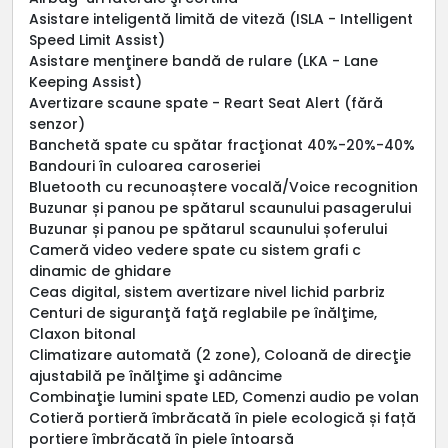
Asistare inteligentă limită de viteză (ISLA - Intelligent
Speed Limit Assist)
Asistare menţinere bandă de rulare (LKA - Lane
Keeping Assist)
Avertizare scaune spate - Reart Seat Alert (fără
senzor)
Banchetă spate cu spătar fracţionat 40%-20%-40%
Bandouri în culoarea caroseriei
Bluetooth cu recunoaștere vocală/Voice recognition
Buzunar și panou pe spătarul scaunului pasagerului
Buzunar și panou pe spătarul scaunului șoferului
Cameră video vedere spate cu sistem grafi c
dinamic de ghidare
Ceas digital, sistem avertizare nivel lichid parbriz
Centuri de siguranţă faţă reglabile pe înălţime,
Claxon bitonal
Climatizare automată (2 zone), Coloană de direcţie
ajustabilă pe înălţime şi adâncime
Combinaţie lumini spate LED, Comenzi audio pe volan
Cotieră portieră îmbrăcată în piele ecologică și față
portiere îmbrăcată în piele întoarsă