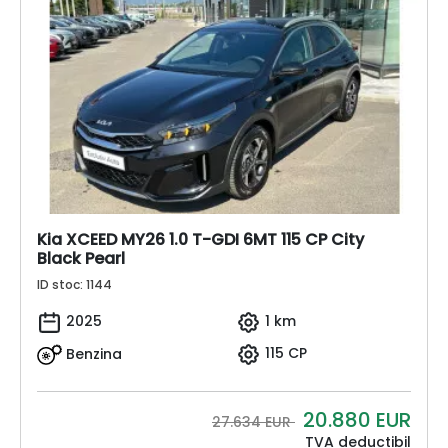
Kia XCEED MY26 1.0 T-GDI 6MT 115 CP City
Black Pearl
ID stoc: 1144
2025
1 km
Benzina
115 CP
20.880
EUR
27.634 EUR
TVA deductibil