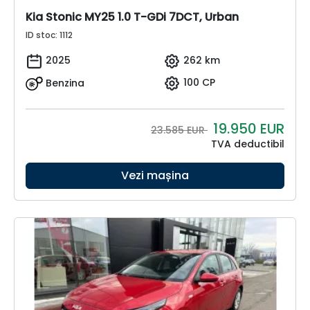
Kia Stonic MY25 1.0 T-GDi 7DCT, Urban
ID stoc: 1112
2025
262 km
Benzina
100 CP
19.950
EUR
23.585 EUR
TVA deductibil
Vezi mașina