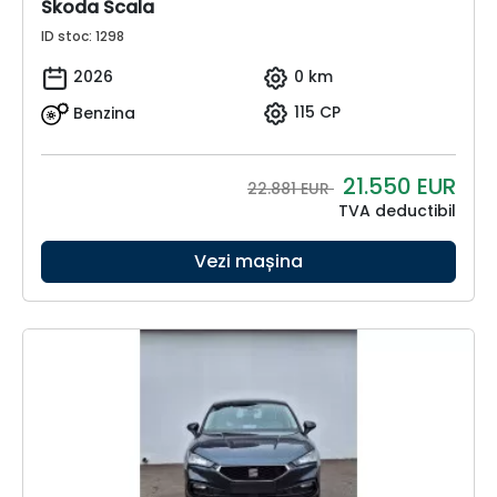
Skoda Scala
ID stoc: 1298
2026
0 km
Benzina
115 CP
21.550
EUR
22.881 EUR
TVA deductibil
Vezi mașina