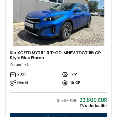
Kia XCEED MY26 1.0 T-GDI MHEV 7DCT 115 CP
Style Blue Flame
ID stoc: 1143
2025
1 km
Hibrid
115 CP
23.800
EUR
31.237 EUR
TVA deductibil