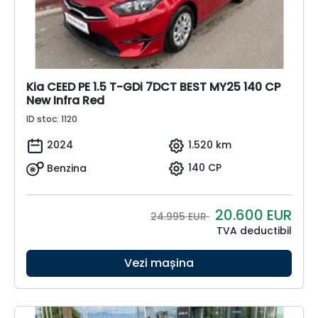
Kia CEED PE 1.5 T-GDi 7DCT BEST MY25 140 CP
New Infra Red
ID stoc: 1120
2024
1.520 km
Benzina
140 CP
20.600
EUR
24.995 EUR
TVA deductibil
Vezi mașina