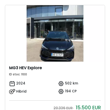
MG3 HEV Explore
ID stoc: 1100
2024
502 km
Hibrid
194 CP
15.500
EUR
20.336 EUR