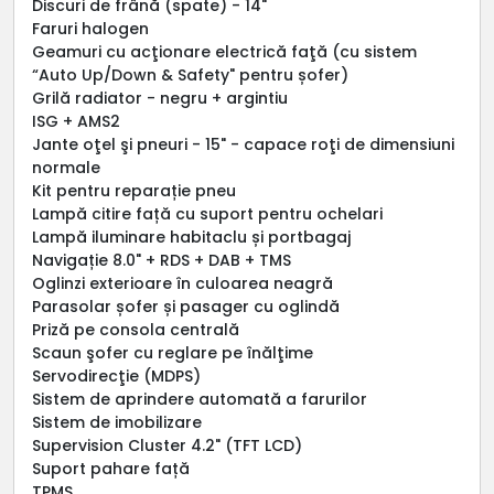
Discuri de frână (spate) - 14"
Faruri halogen
Geamuri cu acţionare electrică faţă (cu sistem
“Auto Up/Down & Safety" pentru șofer)
Grilă radiator - negru + argintiu
ISG + AMS2
Jante oţel şi pneuri - 15" - capace roţi de dimensiuni
normale
Kit pentru reparație pneu
Lampă citire față cu suport pentru ochelari
Lampă iluminare habitaclu și portbagaj
Navigație 8.0" + RDS + DAB + TMS
Oglinzi exterioare în culoarea neagră
Parasolar șofer și pasager cu oglindă
Priză pe consola centrală
Scaun şofer cu reglare pe înălţime
Servodirecţie (MDPS)
Sistem de aprindere automată a farurilor
Sistem de imobilizare
Supervision Cluster 4.2" (TFT LCD)
Suport pahare față
TPMS