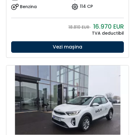
Benzina
114 CP
16.970
EUR
18.810 EUR
TVA deductibil
Vezi mașina