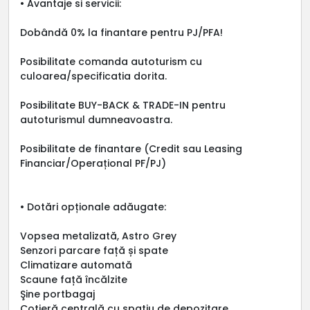
• Avantaje si servicii:
Dobândă 0% la finantare pentru PJ/PFA!
Posibilitate comanda autoturism cu
culoarea/specificatia dorita.
Posibilitate BUY-BACK & TRADE-IN pentru
autoturismul dumneavoastra.
Posibilitate de finantare (Credit sau Leasing
Financiar/Operațional PF/PJ)
• Dotări opționale adăugate:
Vopsea metalizată, Astro Grey
Senzori parcare față și spate
Climatizare automată
Scaune față încălzite
Şine portbagaj
Cotieră centrală cu spațiu de depozitare