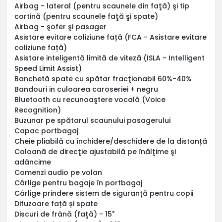
Airbag - lateral (pentru scaunele din faţă) şi tip
cortină (pentru scaunele faţă şi spate)
Airbag - şofer şi pasager
Asistare evitare coliziune față (FCA - Asistare evitare
coliziune față)
Asistare inteligentă limită de viteză (ISLA - Intelligent
Speed Limit Assist)
Banchetă spate cu spătar fracţionabil 60%-40%
Bandouri in culoarea caroseriei + negru
Bluetooth cu recunoaştere vocală (Voice
Recognition)
Buzunar pe spătarul scaunului pasagerului
Capac portbagaj
Cheie pliabilă cu închidere/deschidere de la distanță
Coloană de direcţie ajustabilă pe înălţime şi
adâncime
Comenzi audio pe volan
Cârlige pentru bagaje în portbagaj
Cârlige prindere sistem de siguranță pentru copii
Difuzoare față și spate
Discuri de frână (faţă) - 15"