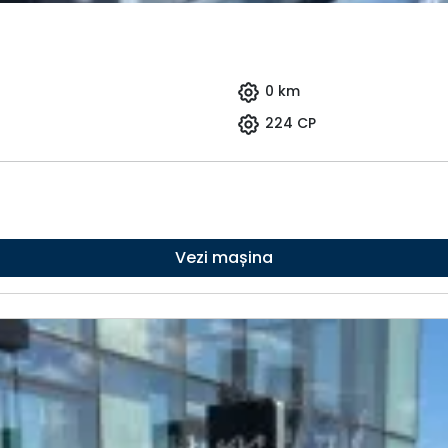
0 km
224 CP
Vezi mașina