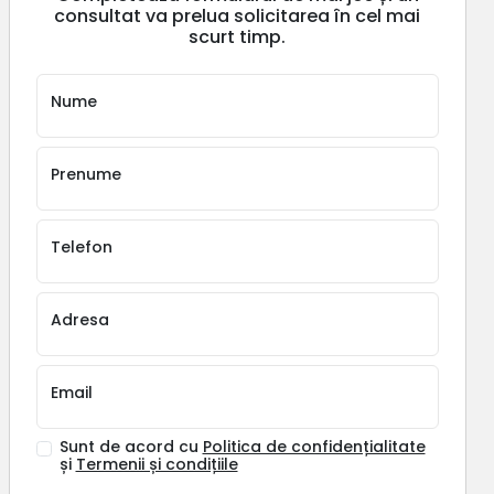
consultat va prelua solicitarea în cel mai
scurt timp.
Nume
Prenume
Telefon
Adresa
Email
Sunt de acord cu
Politica de confidențialitate
și
Termenii și condițiile