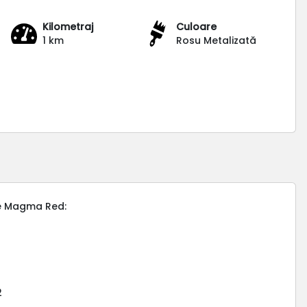
Kilometraj
Culoare
1 km
Rosu Metalizată
re Magma Red:
2