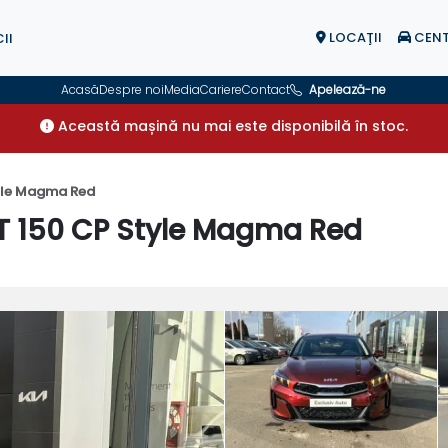
LOCAŢII
CENT
II
Acasă
Despre noi
Media
Cariere
Contact
Apelează-ne
Această mașină nu mai este disponibilă în stoc.
tyle Magma Red
CT 150 CP Style Magma Red