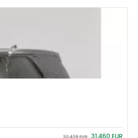
31.460
EUR
32.428 EUR