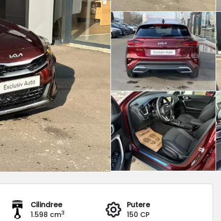
Cilindree
Putere
3
1.598 cm
150 CP