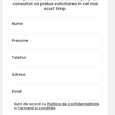
consultat va prelua solicitarea în cel mai
scurt timp.
Nume
Prenume
Telefon
Adresa
Email
Sunt de acord cu
Politica de confidențialitate
și
Termenii și condițiile