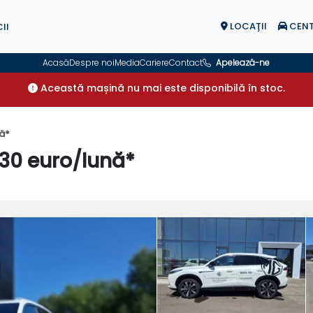
LOCAŢII
CENT
II
Acasă
Despre noi
Media
Cariere
Contact
Apelează-ne
Această mașină nu mai este disponibilă în stoc.
nă*
330 euro/lună*