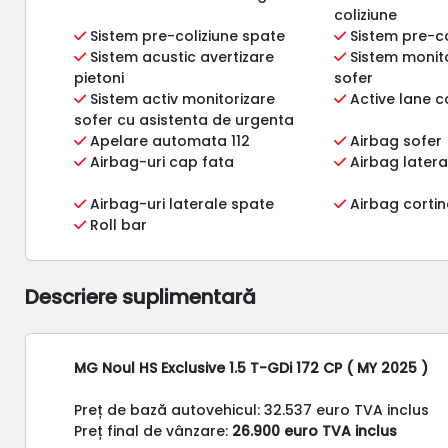
coliziune
Sistem pre-coliziune spate
Sistem pre-co
Sistem acustic avertizare
Sistem monito
pietoni
sofer
Sistem activ monitorizare
Active lane c
sofer cu asistenta de urgenta
Apelare automata 112
Airbag sofer
Airbag-uri cap fata
Airbag latera
Airbag-uri laterale spate
Airbag corti
Roll bar
Descriere suplimentară
MG Noul HS Exclusive 1.5 T-GDi 172 CP ( MY 2025 )
Preț de bază autovehicul: 32.537 euro TVA inclus
Preț final de vânzare:
26.900 euro TVA inclus