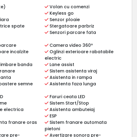
te)
Volan cu comenzi
Keyless go
liara
Senzor ploaie
trice spate
Stergatoare parbriz
Senzori parcare fata
parcare
Camera video 360º
oare incalzite
Oglinzi exterioare rabatabile
electric
himbare banda
Lane assist
franare
Sistem asistenta viraj
panta
Asistenta in rampa
oastere semne
Asistenta faza lunga
ED
Faruri ceata LED
ome
Sistem Start/Stop
 electrica
Asistenta ambuteiaj
ESP
nta franare oras
Sistem franare automata
pietoni
zare pre-
Avertizare sonora pre-