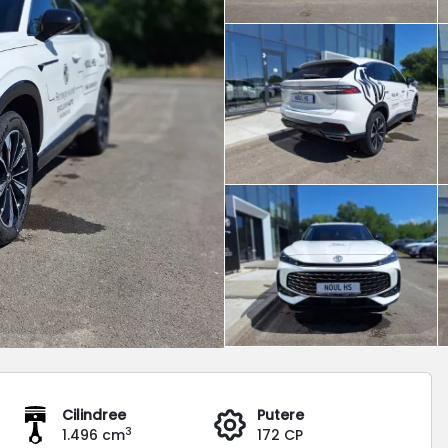
Cilindree
Putere
3
1.496 cm
172 CP