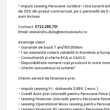
* Impuls Leasing Persoane Juridice- rata lunară es
de 20% din prețul contractual, pe o perioadă de 5 
sunt incluse.
Contact:
0722.265.701
Email: alexandru.dula@exclusivauto.ro
Avantaje client :
- Garanție de bază 7 ani/150.000km
- 1 an asistență rutieră valabilă în România și Euro
- Consultanță și oferte RCA și CASCO
- Disponibilitate numere roșii provizorii în orice m
- Oferim autovehicul la schimb*
Oferim servicii de finanțare prin:
- Impuls Leasing PJ : dobanda 3,99% ( euro )
- Credit Auto prin Unicredit pentru Persoane Fizice 
- Leasing Financiar Unicredit pentru Persoane Fizice
- Leasing Operational Moov Leasing pentru Persoa
- Leasing Financiar BT Leasing pentru Persoane Fizic