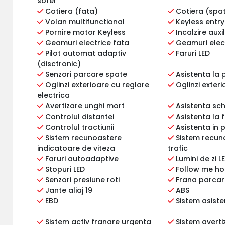
sofer
Cotiera (fata)
Cotiera (spa
Volan multifunctional
Keyless entry
Pornire motor Keyless
Incalzire auxi
Geamuri electrice fata
Geamuri elec
Pilot automat adaptiv
Faruri LED
(disctronic)
Senzori parcare spate
Asistenta la 
Oglinzi exterioare cu reglare
Oglinzi exteri
electrica
Avertizare unghi mort
Asistenta sc
Controlul distantei
Asistenta la 
Controlul tractiunii
Asistenta in 
Sistem recunoastere
Sistem recun
indicatoare de viteza
trafic
Faruri autoadaptive
Lumini de zi L
Stopuri LED
Follow me h
Senzori presiune roti
Frana parcare
Jante aliaj 19
ABS
EBD
Sistem asiste
Sistem activ franare urgenta
Sistem averti