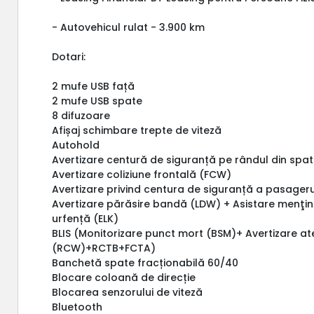
- Autovehicul rulat - 3.900 km
Dotari:
2 mufe USB față
2 mufe USB spate
8 difuzoare
Afișaj schimbare trepte de viteză
Autohold
Avertizare centură de siguranță pe rândul din spa
Avertizare coliziune frontală (FCW)
Avertizare privind centura de siguranță a pasageru
Avertizare părăsire bandă (LDW) + Asistare menţi
urfență (ELK)
BLIS (Monitorizare punct mort (BSM)+ Avertizare at
(RCW)+RCTB+FCTA)
Banchetă spate fracționabilă 60/40
Blocare coloană de direcție
Blocarea senzorului de viteză
Bluetooth