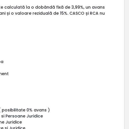
te calculată la o dobândă fixă de 3,99%, un avans
ani și o valoare reziduală de 15%. CASCO și RCA nu
pa
oment
( posibilitate 0% avans )
 si Persoane Juridice
ne Juridice
e si Juridice