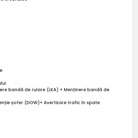
te
lui
nere bandă de rulare (LKA) + Menținere bandă de
enție șofer (DOW)+ Avertizare trafic în spate