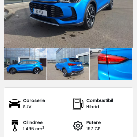
Caroserie
Combustibil
SUV
Hibrid
Cilindree
Putere
3
1.496 cm
197 CP