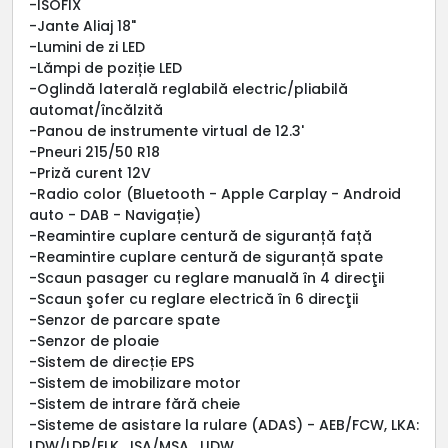
-ISOFIX
-Jante Aliaj 18"
-Lumini de zi LED
-Lămpi de poziție LED
-Oglindă laterală reglabilă electric/pliabilă
automat/încălzită
-Panou de instrumente virtual de 12.3'
-Pneuri 215/50 R18
-Priză curent 12V
-Radio color (Bluetooth - Apple Carplay - Android
auto - DAB - Navigație)
-Reamintire cuplare centură de siguranță față
-Reamintire cuplare centură de siguranță spate
-Scaun pasager cu reglare manuală în 4 direcţii
-Scaun şofer cu reglare electrică în 6 direcţii
-Senzor de parcare spate
-Senzor de ploaie
-Sistem de direcție EPS
-Sistem de imobilizare motor
-Sistem de intrare fără cheie
-Sisteme de asistare la rulare (ADAS) - AEB/FCW, LKA:
LDW/LDP/ELK , ISA/MSA , UDW