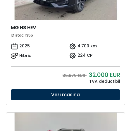
MG HS HEV
ID stoc: 1355
2025
4.700 km
Hibrid
224 CP
32.000
EUR
35.679 EUR
TVA deductibil
Vezi mașina