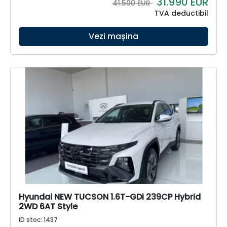
31.990
EUR
41.500 EUR
TVA deductibil
Vezi mașina
Hyundai NEW TUCSON 1.6T-GDi 239CP Hybrid
2WD 6AT Style
ID stoc: 1437