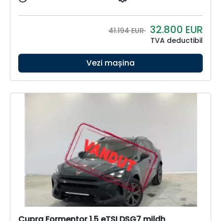
32.800
EUR
41.194 EUR
TVA deductibil
Vezi mașina
Cupra Formentor 1.5 eTSI DSG7 mildh