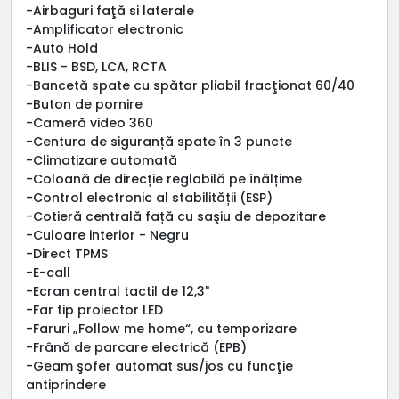
-Airbaguri faţă si laterale
-Amplificator electronic
-Auto Hold
-BLIS - BSD, LCA, RCTA
-Bancetă spate cu spătar pliabil fracţionat 60/40
-Buton de pornire
-Cameră video 360
-Centura de siguranță spate în 3 puncte
-Climatizare automată
-Coloană de direcție reglabilă pe înălțime
-Control electronic al stabilității (ESP)
-Cotieră centrală față cu saşiu de depozitare
-Culoare interior - Negru
-Direct TPMS
-E-call
-Ecran central tactil de 12,3"
-Far tip proiector LED
-Faruri „Follow me home“, cu temporizare
-Frână de parcare electrică (EPB)
-Geam şofer automat sus/jos cu funcţie
antiprindere