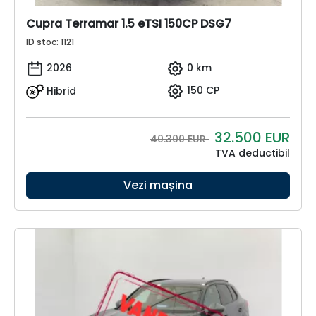
Cupra Terramar 1.5 eTSI 150CP DSG7
ID stoc: 1121
2026
0 km
Hibrid
150 CP
32.500
EUR
40.300 EUR
TVA deductibil
Vezi mașina