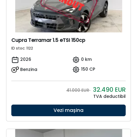
Cupra Terramar 1.5 eTSI 150cp
ID stoc: 1122
2026
0 km
Benzina
150 CP
32.490
EUR
41.000 EUR
TVA deductibil
Vezi mașina