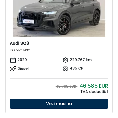
Audi SQ8
ID stoc: 1432
2020
229.767 km
Diesel
435 CP
46.585
EUR
48.763 EUR
TVA deductibil
Vezi mașina