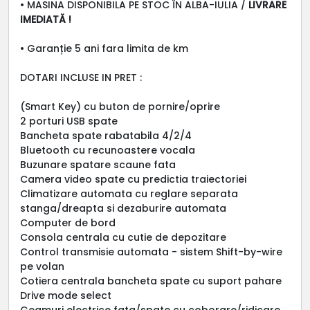
• MASINA DISPONIBILA PE STOC ÎN ALBA-IULIA /
LIVRARE
IMEDIATĂ !
• Garanție 5 ani fara limita de km
DOTARI INCLUSE IN PRET :
(Smart Key) cu buton de pornire/oprire
2 porturi USB spate
Bancheta spate rabatabila 4/2/4
Bluetooth cu recunoastere vocala
Buzunare spatare scaune fata
Camera video spate cu predictia traiectoriei
Climatizare automata cu reglare separata
stanga/dreapta si dezaburire automata
Computer de bord
Consola centrala cu cutie de depozitare
Control transmisie automata - sistem Shift-by-wire
pe volan
Cotiera centrala bancheta spate cu suport pahare
Drive mode select
Geamuri electrice fata/spate cu coborare/ridicare