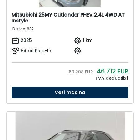
Mitsubishi 25MY Outlander PHEV 2.4L 4WD AT
Instyle
ID stoc: 682
2025
1 km
Hibrid Plug-In
46.712
EUR
60.208 EUR
TVA deductibil
Vezi mașina