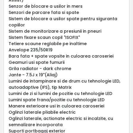
Senzor de blocare a usilor in mers
Senzori de parcare fata si spate
Sistem de blocare a usilor spate pentru siguranta
copiilor
Sistem de monitorizare a presiunii in pneuri
Sistem fixare scaun copil "ISOFIX"
Tetiere scaune reglabile pe inaltime
Anvelope 235/50R19
Bara fata + spate vopsite in culoarea caroseriei
Geamuri usi spate fumurii
Grila radiator - dark chrome
Jante - 7.5J x 19"(Aliaj)
Lumini de intampinare si de drum cu tehnologie LED,
autoadaptive (IFS), tip Matrix
Lumini de zi si lumini de pozitie cu tehnologie LED
Lumini spate frana/pozitie cu tehnologie LED
Manere exterioare usi in culoarea caroseriei
Oglinzi laterale pliabile electric
Oglinzi laterale, actionate electric si incalzite, cu
semnalizare incorporata
Suporti portbagaj exterior