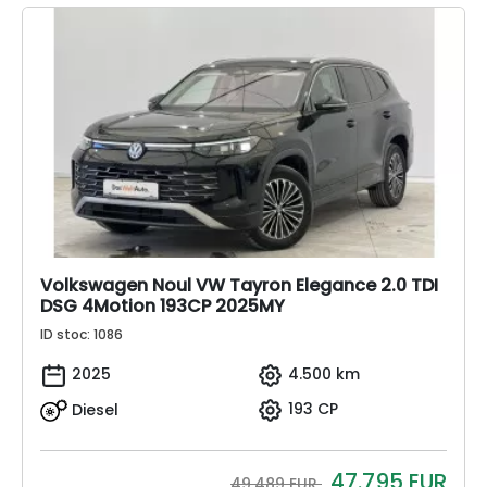
Volkswagen Noul VW Tayron Elegance 2.0 TDI
DSG 4Motion 193CP 2025MY
ID stoc: 1086
2025
4.500 km
Diesel
193 CP
47.795
EUR
49.489 EUR