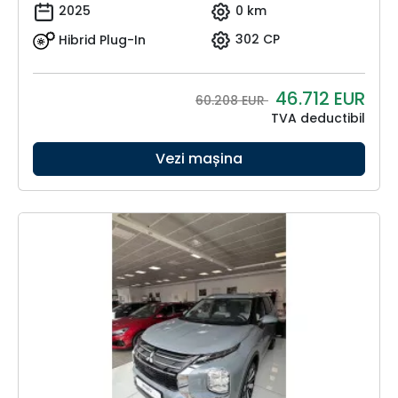
2025
0 km
Hibrid Plug-In
302 CP
46.712
EUR
60.208 EUR
TVA deductibil
Vezi mașina