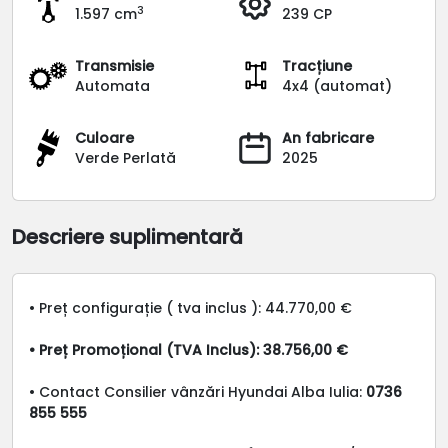
3
1.597 cm
239 CP
Transmisie
Tracțiune
Automata
4x4 (automat)
Culoare
An fabricare
Verde Perlată
2025
Descriere suplimentară
• Preț configurație ( tva inclus ): 44.770,00 €
• Preț Promoțional (TVA Inclus): 38.756,00 €
• Contact Consilier vânzări Hyundai Alba Iulia:
0736
855 555