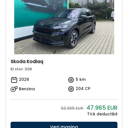
Skoda Kodiaq
ID stoc: 1226
2026
5 km
Benzina
204 CP
47.965
EUR
50.965 EUR
TVA deductibil
Vezi mașina