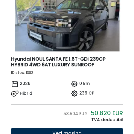
Hyundai NOUL SANTA FE 1.6T-GDi 239CP
HYBRID 4WD 6AT LUXURY SUNROOF
ID stoc: 1382
2026
0 km
Hibrid
239 CP
50.820
EUR
58.504 EUR
TVA deductibil
Vezi mașina