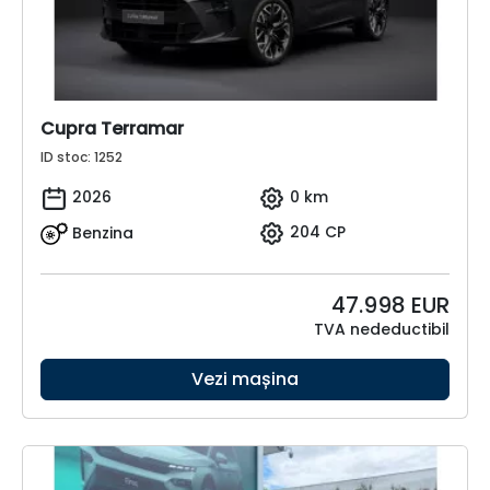
Cupra Terramar
ID stoc: 1252
2026
0 km
Benzina
204 CP
47.998
EUR
TVA nedeductibil
Vezi mașina