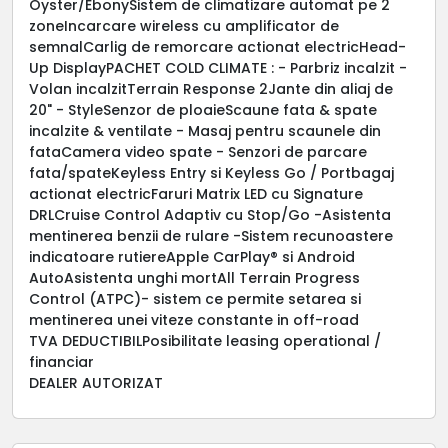
Oyster/EbonySistem de climatizare automat pe 2
zoneIncarcare wireless cu amplificator de
semnalCarlig de remorcare actionat electricHead-
Up DisplayPACHET COLD CLIMATE : - Parbriz incalzit -
Volan incalzitTerrain Response 2Jante din aliaj de
20" - StyleSenzor de ploaieScaune fata & spate
incalzite & ventilate - Masaj pentru scaunele din
fataCamera video spate - Senzori de parcare
fata/spateKeyless Entry si Keyless Go / Portbagaj
actionat electricFaruri Matrix LED cu Signature
DRLCruise Control Adaptiv cu Stop/Go -Asistenta
mentinerea benzii de rulare -Sistem recunoastere
indicatoare rutiereApple CarPlay® si Android
AutoAsistenta unghi mortAll Terrain Progress
Control (ATPC)- sistem ce permite setarea si
mentinerea unei viteze constante in off-road
TVA DEDUCTIBILPosibilitate leasing operational /
financiar
DEALER AUTORIZAT