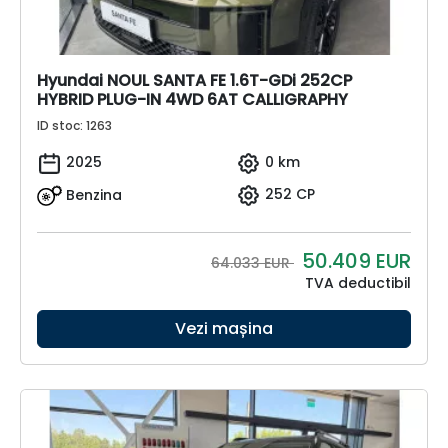
Hyundai NOUL SANTA FE 1.6T-GDi 252CP
HYBRID PLUG-IN 4WD 6AT CALLIGRAPHY
ID stoc: 1263
2025
0 km
Benzina
252 CP
50.409
EUR
64.033 EUR
TVA deductibil
Vezi mașina