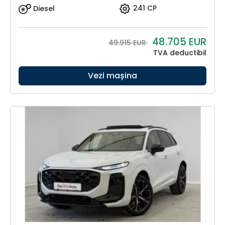
Diesel
241 CP
48.705
EUR
49.915 EUR
TVA deductibil
Vezi mașina