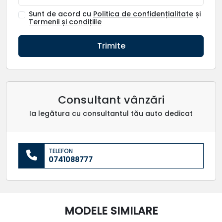
Sunt de acord cu
Politica de confidențialitate
și
Termenii și condițiile
Trimite
Consultant vânzări
Ia legătura cu consultantul tău auto dedicat
TELEFON
0741088777
MODELE SIMILARE