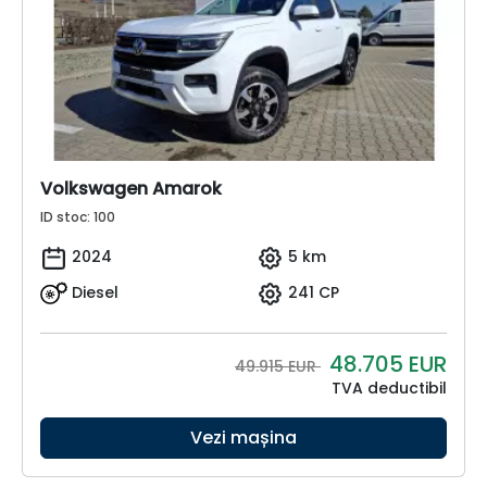
Volkswagen Amarok
ID stoc: 100
2024
5 km
Diesel
241 CP
48.705
EUR
49.915 EUR
TVA deductibil
Vezi mașina