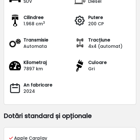
SUV
Diesel
Cilindree
Putere
3
1.968 cm
200 CP
Transmisie
Tracțiune
Automata
4x4 (automat)
Kilometraj
Culoare
7897 km
Gri
An fabricare
2024
Dotări standard și opționale
Apple Carplay