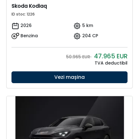
Skoda Kodiaq
ID stoc: 1226
2026
5 km
Benzina
204 CP
47.965
EUR
50.965 EUR
TVA deductibil
Vezi mașina