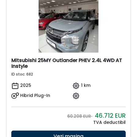
Mitsubishi 25MY Outlander PHEV 2.4L 4WD AT
Instyle
ID stoc: 682
2025
1 km
Hibrid Plug-In
46.712
EUR
60.208 EUR
TVA deductibil
Vezi mașina