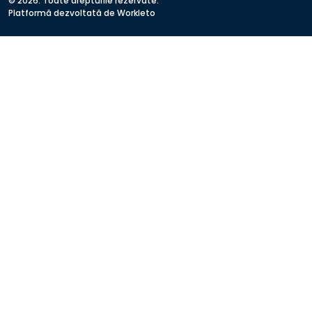
© 2026. Toate drepturile rezervate.
Platformă dezvoltată de Workleto