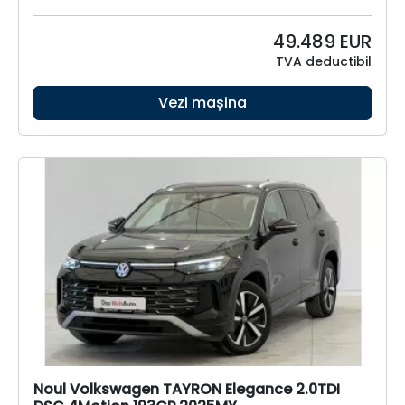
49.489
EUR
TVA deductibil
Vezi mașina
Noul Volkswagen TAYRON Elegance 2.0TDI