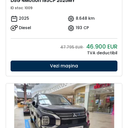
DSG 4Motion 193CP 2025MY
ID stoc: 1009
2025
8.648 km
Diesel
193 CP
46.900
EUR
47.795 EUR
TVA deductibil
Vezi mașina