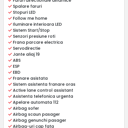
Faruri directionale dinamice
Spalare faruri
Stopuri LED
Follow me home
Iluminare interioara LED
Sistem Start/Stop
Senzori presiune roti
Frana parcare electrica
Servodirectie
Jante aliaj 19
ABS
ESP
EBD
Franare asistata
Sistem asistenta franare oras
Active lane control assistant
Asistenta telefonica urgenta
Apelare automata 112
Airbag sofer
Airbag scaun pasager
Airbag genunchi pasager
Airbag-uri cap fata