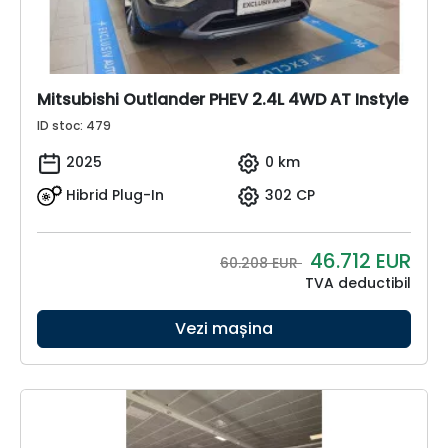
Mitsubishi Outlander PHEV 2.4L 4WD AT Instyle
ID stoc: 479
2025
0 km
Hibrid Plug-In
302 CP
46.712
EUR
60.208 EUR
TVA deductibil
Vezi mașina